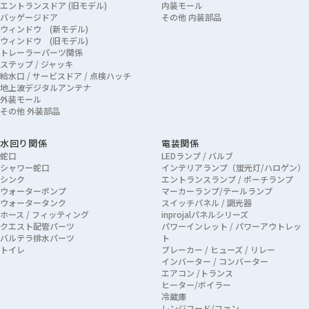
エントランスドア (旧モデル)
内装モール
バッゲージドア
その他 内装部品
ウィンドウ (新モデル)
ウィンドウ (旧モデル)
トレーラーパーツ関係
ステップ / ジャッキ
給水口 / サービスドア / 点検ハッチ
地上波デジタルアンテナ
外装モール
その他 外装部品
水回り関係
電装関係
蛇口
LEDランプ / バルブ
シャワー蛇口
インテリアランプ（蛍光灯/ハロゲン）
シンク
エントランスランプ / ポーチランプ
ウォーターポンプ
マーカーランプ/テールランプ
ウォータータンク
スイッチパネル / 調光器
ホース / フィッティング
inprojalパネルシリーズ
クエスト配管パーツ
パワーインレット / パワーアウトレッ
バルテラ排水パーツ
ト
トイレ
ブレーカー / ヒューズ / リレー
インバーター / コンバーター
エアコン /トランス
ヒーター/ボイラー
冷蔵庫
レンジフード/ファン