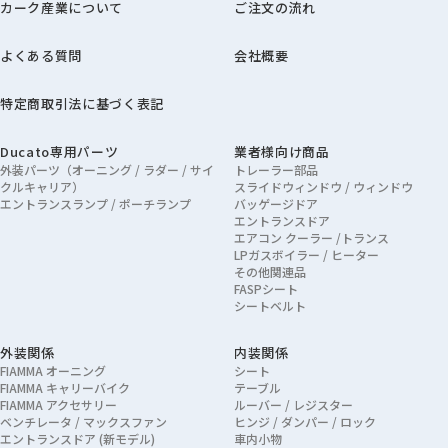
カーク産業について
ご注文の流れ
よくある質問
会社概要
特定商取引法に基づく表記
Ducato専用パーツ
業者様向け商品
外装パーツ（オーニング / ラダー / サイ
トレーラー部品
クルキャリア）
スライドウィンドウ / ウィンドウ
エントランスランプ / ポーチランプ
バッゲージドア
エントランスドア
エアコン クーラー /トランス
LPガスボイラー / ヒーター
その他関連品
FASPシート
シートベルト
外装関係
内装関係
FIAMMA オーニング
シート
FIAMMA キャリーバイク
テーブル
FIAMMA アクセサリー
ルーバー / レジスター
ベンチレータ / マックスファン
ヒンジ / ダンパー / ロック
エントランスドア (新モデル)
車内小物