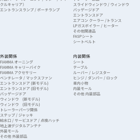
クルキャリア）
スライドウィンドウ / ウィンドウ
エントランスランプ / ポーチランプ
バッゲージドア
エントランスドア
エアコン クーラー /トランス
LPガスボイラー / ヒーター
その他関連品
FASPシート
シートベルト
外装関係
内装関係
FIAMMA オーニング
シート
FIAMMA キャリーバイク
テーブル
FIAMMA アクセサリー
ルーバー / レジスター
ベンチレータ / マックスファン
ヒンジ / ダンパー / ロック
エントランスドア (新モデル)
車内小物
エントランスドア (旧モデル)
内装モール
バッゲージドア
その他 内装部品
ウィンドウ (新モデル)
ウィンドウ (旧モデル)
トレーラーパーツ関係
ステップ / ジャッキ
給水口 / サービスドア / 点検ハッチ
地上波デジタルアンテナ
外装モール
その他 外装部品