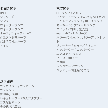
水回り関係
電装関係
蛇口
LEDランプ / バルブ
シャワー蛇口
インテリアランプ（蛍光灯/ハロゲン）
シンク
エントランスランプ / ポーチランプ
ウォーターポンプ
マーカーランプ/テールランプ
ウォータータンク
スイッチパネル / 調光器
ホース / フィッティング
inprojalパネルシリーズ
クエスト配管パーツ
パワーインレット / パワーアウトレッ
バルテラ排水パーツ
ト
トイレ
ブレーカー / ヒューズ / リレー
インバーター / コンバーター
エアコン /トランス
ヒーター/ボイラー
冷蔵庫
レンジフード/ファン
バッテリー関連品/その他
ガス関係
ガスボイラー / ガスヒーター
ガスレンジ
警報器 / 残量計
レギュレーター /ガスアダプター
ガス配管パーツ
その他 ガス部品