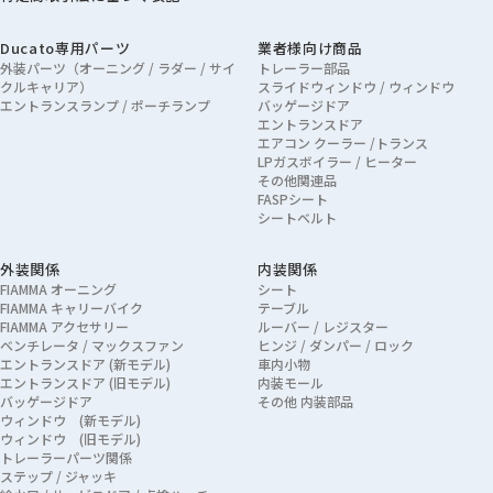
Ducato専用パーツ
業者様向け商品
外装パーツ（オーニング / ラダー / サイ
トレーラー部品
クルキャリア）
スライドウィンドウ / ウィンドウ
エントランスランプ / ポーチランプ
バッゲージドア
エントランスドア
エアコン クーラー /トランス
LPガスボイラー / ヒーター
その他関連品
FASPシート
シートベルト
外装関係
内装関係
FIAMMA オーニング
シート
FIAMMA キャリーバイク
テーブル
FIAMMA アクセサリー
ルーバー / レジスター
ベンチレータ / マックスファン
ヒンジ / ダンパー / ロック
エントランスドア (新モデル)
車内小物
エントランスドア (旧モデル)
内装モール
バッゲージドア
その他 内装部品
ウィンドウ (新モデル)
ウィンドウ (旧モデル)
トレーラーパーツ関係
ステップ / ジャッキ