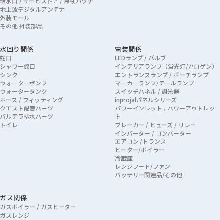
給水口 / サービスドア / 点検ハッチ
地上波デジタルアンテナ
外装モール
その他 外装部品
水回り関係
電装関係
蛇口
LEDランプ / バルブ
シャワー蛇口
インテリアランプ（蛍光灯/ハロゲン）
シンク
エントランスランプ / ポーチランプ
ウォーターポンプ
マーカーランプ/テールランプ
ウォータータンク
スイッチパネル / 調光器
ホース / フィッティング
inprojalパネルシリーズ
クエスト配管パーツ
パワーインレット / パワーアウトレッ
バルテラ排水パーツ
ト
トイレ
ブレーカー / ヒューズ / リレー
インバーター / コンバーター
エアコン /トランス
ヒーター/ボイラー
冷蔵庫
レンジフード/ファン
バッテリー関連品/その他
ガス関係
ガスボイラー / ガスヒーター
ガスレンジ