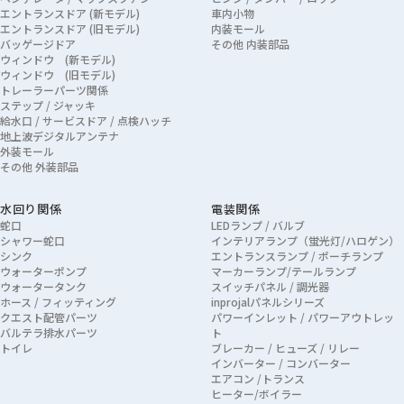
エントランスドア (新モデル)
車内小物
エントランスドア (旧モデル)
内装モール
バッゲージドア
その他 内装部品
ウィンドウ (新モデル)
ウィンドウ (旧モデル)
トレーラーパーツ関係
ステップ / ジャッキ
給水口 / サービスドア / 点検ハッチ
地上波デジタルアンテナ
外装モール
その他 外装部品
水回り関係
電装関係
蛇口
LEDランプ / バルブ
シャワー蛇口
インテリアランプ（蛍光灯/ハロゲン）
シンク
エントランスランプ / ポーチランプ
ウォーターポンプ
マーカーランプ/テールランプ
ウォータータンク
スイッチパネル / 調光器
ホース / フィッティング
inprojalパネルシリーズ
クエスト配管パーツ
パワーインレット / パワーアウトレッ
バルテラ排水パーツ
ト
トイレ
ブレーカー / ヒューズ / リレー
インバーター / コンバーター
エアコン /トランス
ヒーター/ボイラー