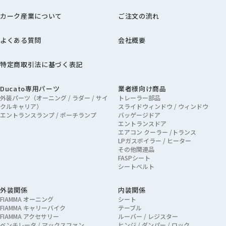
カーク産業について
ご注文の流れ
よくある質問
会社概要
特定商取引法に基づく表記
Ducato専用パーツ
業者様向け商品
外装パーツ（オーニング / ラダー / サイ
トレーラー部品
クルキャリア）
スライドウィンドウ / ウィンドウ
エントランスランプ / ポーチランプ
バッゲージドア
エントランスドア
エアコン クーラー /トランス
LPガスボイラー / ヒーター
その他関連品
FASPシート
シートベルト
外装関係
内装関係
FIAMMA オーニング
シート
FIAMMA キャリーバイク
テーブル
FIAMMA アクセサリー
ルーバー / レジスター
ベンチレータ / マックスファン
ヒンジ / ダンパー / ロック