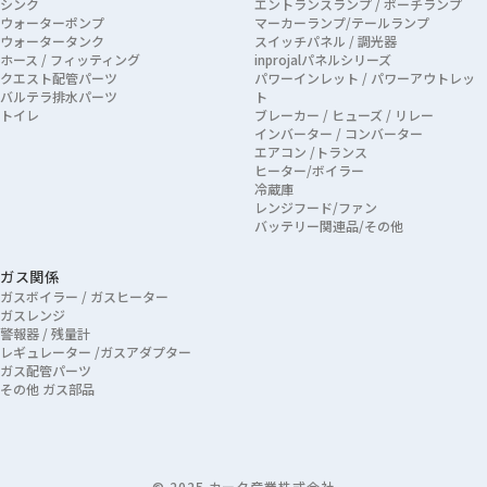
シンク
エントランスランプ / ポーチランプ
ウォーターポンプ
マーカーランプ/テールランプ
ウォータータンク
スイッチパネル / 調光器
ホース / フィッティング
inprojalパネルシリーズ
クエスト配管パーツ
パワーインレット / パワーアウトレッ
バルテラ排水パーツ
ト
トイレ
ブレーカー / ヒューズ / リレー
インバーター / コンバーター
エアコン /トランス
ヒーター/ボイラー
冷蔵庫
レンジフード/ファン
バッテリー関連品/その他
ガス関係
ガスボイラー / ガスヒーター
ガスレンジ
警報器 / 残量計
レギュレーター /ガスアダプター
ガス配管パーツ
その他 ガス部品
© 2025 カーク産業株式会社