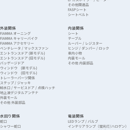
その他関連品
FASPシート
シートベルト
外装関係
内装関係
FIAMMA オーニング
シート
FIAMMA キャリーバイク
テーブル
FIAMMA アクセサリー
ルーバー / レジスター
ベンチレータ / マックスファン
ヒンジ / ダンパー / ロック
エントランスドア (新モデル)
車内小物
エントランスドア (旧モデル)
内装モール
バッゲージドア
その他 内装部品
ウィンドウ (新モデル)
ウィンドウ (旧モデル)
トレーラーパーツ関係
ステップ / ジャッキ
給水口 / サービスドア / 点検ハッチ
地上波デジタルアンテナ
外装モール
その他 外装部品
水回り関係
電装関係
蛇口
LEDランプ / バルブ
シャワー蛇口
インテリアランプ（蛍光灯/ハロゲン）