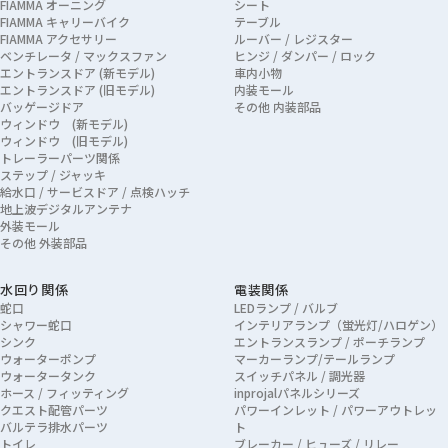
FIAMMA オーニング
シート
FIAMMA キャリーバイク
テーブル
FIAMMA アクセサリー
ルーバー / レジスター
ベンチレータ / マックスファン
ヒンジ / ダンパー / ロック
エントランスドア (新モデル)
車内小物
エントランスドア (旧モデル)
内装モール
バッゲージドア
その他 内装部品
ウィンドウ (新モデル)
ウィンドウ (旧モデル)
トレーラーパーツ関係
ステップ / ジャッキ
給水口 / サービスドア / 点検ハッチ
地上波デジタルアンテナ
外装モール
その他 外装部品
水回り関係
電装関係
蛇口
LEDランプ / バルブ
シャワー蛇口
インテリアランプ（蛍光灯/ハロゲン）
シンク
エントランスランプ / ポーチランプ
ウォーターポンプ
マーカーランプ/テールランプ
ウォータータンク
スイッチパネル / 調光器
ホース / フィッティング
inprojalパネルシリーズ
クエスト配管パーツ
パワーインレット / パワーアウトレッ
バルテラ排水パーツ
ト
トイレ
ブレーカー / ヒューズ / リレー