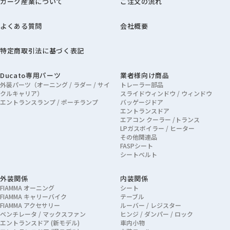
カーク産業について
ご注文の流れ
よくある質問
会社概要
特定商取引法に基づく表記
Ducato専用パーツ
業者様向け商品
外装パーツ（オーニング / ラダー / サイ
トレーラー部品
クルキャリア）
スライドウィンドウ / ウィンドウ
エントランスランプ / ポーチランプ
バッゲージドア
エントランスドア
エアコン クーラー /トランス
LPガスボイラー / ヒーター
その他関連品
FASPシート
シートベルト
外装関係
内装関係
FIAMMA オーニング
シート
FIAMMA キャリーバイク
テーブル
FIAMMA アクセサリー
ルーバー / レジスター
ベンチレータ / マックスファン
ヒンジ / ダンパー / ロック
エントランスドア (新モデル)
車内小物