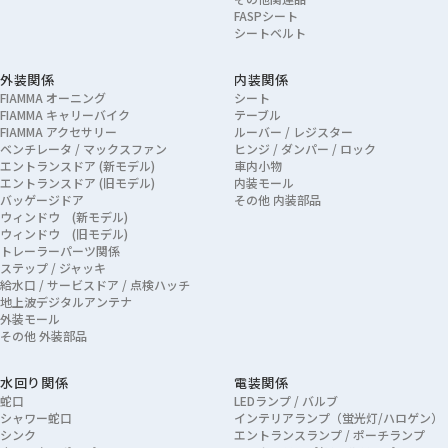
FASPシート
シートベルト
外装関係
内装関係
FIAMMA オーニング
シート
FIAMMA キャリーバイク
テーブル
FIAMMA アクセサリー
ルーバー / レジスター
ベンチレータ / マックスファン
ヒンジ / ダンパー / ロック
エントランスドア (新モデル)
車内小物
エントランスドア (旧モデル)
内装モール
バッゲージドア
その他 内装部品
ウィンドウ (新モデル)
ウィンドウ (旧モデル)
トレーラーパーツ関係
ステップ / ジャッキ
給水口 / サービスドア / 点検ハッチ
地上波デジタルアンテナ
外装モール
その他 外装部品
水回り関係
電装関係
蛇口
LEDランプ / バルブ
シャワー蛇口
インテリアランプ（蛍光灯/ハロゲン）
シンク
エントランスランプ / ポーチランプ