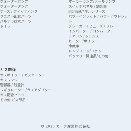
ウォーターポンプ
マーカーランプ/テールランプ
ウォータータンク
スイッチパネル / 調光器
ホース / フィッティング
inprojalパネルシリーズ
クエスト配管パーツ
パワーインレット / パワーアウトレッ
バルテラ排水パーツ
ト
トイレ
ブレーカー / ヒューズ / リレー
インバーター / コンバーター
エアコン /トランス
ヒーター/ボイラー
冷蔵庫
レンジフード/ファン
バッテリー関連品/その他
ガス関係
ガスボイラー / ガスヒーター
ガスレンジ
警報器 / 残量計
レギュレーター /ガスアダプター
ガス配管パーツ
その他 ガス部品
© 2025 カーク産業株式会社