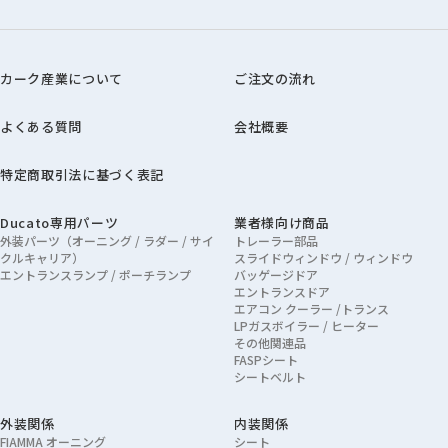
カーク産業について
ご注文の流れ
よくある質問
会社概要
特定商取引法に基づく表記
Ducato専用パーツ
業者様向け商品
外装パーツ（オーニング / ラダー / サイ
トレーラー部品
クルキャリア）
スライドウィンドウ / ウィンドウ
エントランスランプ / ポーチランプ
バッゲージドア
エントランスドア
エアコン クーラー /トランス
LPガスボイラー / ヒーター
その他関連品
FASPシート
シートベルト
外装関係
内装関係
FIAMMA オーニング
シート