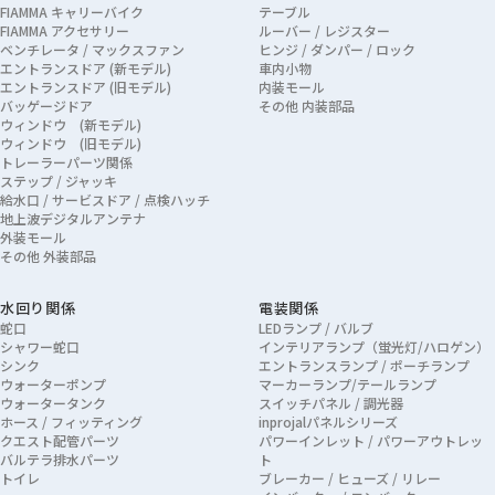
FIAMMA キャリーバイク
テーブル
FIAMMA アクセサリー
ルーバー / レジスター
ベンチレータ / マックスファン
ヒンジ / ダンパー / ロック
エントランスドア (新モデル)
車内小物
エントランスドア (旧モデル)
内装モール
バッゲージドア
その他 内装部品
ウィンドウ (新モデル)
ウィンドウ (旧モデル)
トレーラーパーツ関係
ステップ / ジャッキ
給水口 / サービスドア / 点検ハッチ
地上波デジタルアンテナ
外装モール
その他 外装部品
水回り関係
電装関係
蛇口
LEDランプ / バルブ
シャワー蛇口
インテリアランプ（蛍光灯/ハロゲン）
シンク
エントランスランプ / ポーチランプ
ウォーターポンプ
マーカーランプ/テールランプ
ウォータータンク
スイッチパネル / 調光器
ホース / フィッティング
inprojalパネルシリーズ
クエスト配管パーツ
パワーインレット / パワーアウトレッ
バルテラ排水パーツ
ト
トイレ
ブレーカー / ヒューズ / リレー