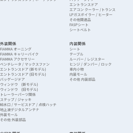
エントランスドア
エアコン クーラー /トランス
LPガスボイラー / ヒーター
その他関連品
FASPシート
シートベルト
外装関係
内装関係
FIAMMA オーニング
シート
FIAMMA キャリーバイク
テーブル
FIAMMA アクセサリー
ルーバー / レジスター
ベンチレータ / マックスファン
ヒンジ / ダンパー / ロック
エントランスドア (新モデル)
車内小物
エントランスドア (旧モデル)
内装モール
バッゲージドア
その他 内装部品
ウィンドウ (新モデル)
ウィンドウ (旧モデル)
トレーラーパーツ関係
ステップ / ジャッキ
給水口 / サービスドア / 点検ハッチ
地上波デジタルアンテナ
外装モール
その他 外装部品