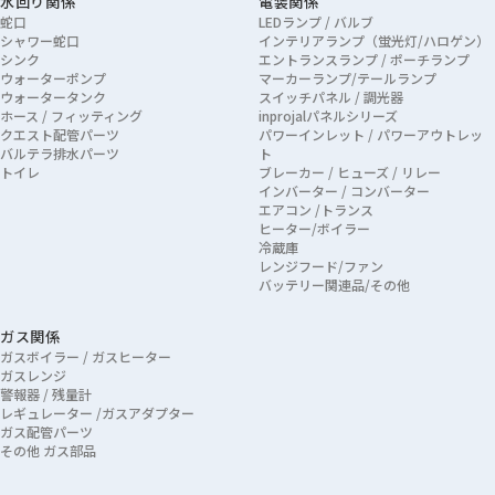
水回り関係
電装関係
蛇口
LEDランプ / バルブ
シャワー蛇口
インテリアランプ（蛍光灯/ハロゲン）
シンク
エントランスランプ / ポーチランプ
ウォーターポンプ
マーカーランプ/テールランプ
ウォータータンク
スイッチパネル / 調光器
ホース / フィッティング
inprojalパネルシリーズ
クエスト配管パーツ
パワーインレット / パワーアウトレッ
バルテラ排水パーツ
ト
トイレ
ブレーカー / ヒューズ / リレー
インバーター / コンバーター
エアコン /トランス
ヒーター/ボイラー
冷蔵庫
レンジフード/ファン
バッテリー関連品/その他
ガス関係
ガスボイラー / ガスヒーター
ガスレンジ
警報器 / 残量計
レギュレーター /ガスアダプター
ガス配管パーツ
その他 ガス部品