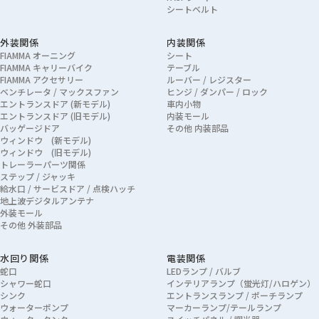
シートベルト
外装関係
内装関係
FIAMMA オーニング
シート
FIAMMA キャリーバイク
テーブル
FIAMMA アクセサリー
ルーバー / レジスター
ベンチレータ / マックスファン
ヒンジ / ダンパー / ロック
エントランスドア (新モデル)
車内小物
エントランスドア (旧モデル)
内装モール
バッゲージドア
その他 内装部品
ウィンドウ (新モデル)
ウィンドウ (旧モデル)
トレーラーパーツ関係
ステップ / ジャッキ
給水口 / サービスドア / 点検ハッチ
地上波デジタルアンテナ
外装モール
その他 外装部品
水回り関係
電装関係
蛇口
LEDランプ / バルブ
シャワー蛇口
インテリアランプ（蛍光灯/ハロゲン）
シンク
エントランスランプ / ポーチランプ
ウォーターポンプ
マーカーランプ/テールランプ