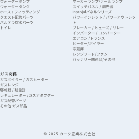
ウォーターポンプ
マーカーランプ/テールランプ
ウォータータンク
スイッチパネル / 調光器
ホース / フィッティング
inprojalパネルシリーズ
クエスト配管パーツ
パワーインレット / パワーアウトレッ
バルテラ排水パーツ
ト
トイレ
ブレーカー / ヒューズ / リレー
インバーター / コンバーター
エアコン /トランス
ヒーター/ボイラー
冷蔵庫
レンジフード/ファン
バッテリー関連品/その他
ガス関係
ガスボイラー / ガスヒーター
ガスレンジ
警報器 / 残量計
レギュレーター /ガスアダプター
ガス配管パーツ
その他 ガス部品
© 2025 カーク産業株式会社