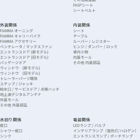
FASPシート
シートベルト
外装関係
内装関係
FIAMMA オーニング
シート
FIAMMA キャリーバイク
テーブル
FIAMMA アクセサリー
ルーバー / レジスター
ベンチレータ / マックスファン
ヒンジ / ダンパー / ロック
エントランスドア (新モデル)
車内小物
エントランスドア (旧モデル)
内装モール
バッゲージドア
その他 内装部品
ウィンドウ (新モデル)
ウィンドウ (旧モデル)
トレーラーパーツ関係
ステップ / ジャッキ
給水口 / サービスドア / 点検ハッチ
地上波デジタルアンテナ
外装モール
その他 外装部品
水回り関係
電装関係
蛇口
LEDランプ / バルブ
シャワー蛇口
インテリアランプ（蛍光灯/ハロゲン）
シンク
エントランスランプ / ポーチランプ