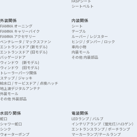
FASPシート
シートベルト
外装関係
内装関係
FIAMMA オーニング
シート
FIAMMA キャリーバイク
テーブル
FIAMMA アクセサリー
ルーバー / レジスター
ベンチレータ / マックスファン
ヒンジ / ダンパー / ロック
エントランスドア (新モデル)
車内小物
エントランスドア (旧モデル)
内装モール
バッゲージドア
その他 内装部品
ウィンドウ (新モデル)
ウィンドウ (旧モデル)
トレーラーパーツ関係
ステップ / ジャッキ
給水口 / サービスドア / 点検ハッチ
地上波デジタルアンテナ
外装モール
その他 外装部品
水回り関係
電装関係
蛇口
LEDランプ / バルブ
シャワー蛇口
インテリアランプ（蛍光灯/ハロゲン）
シンク
エントランスランプ / ポーチランプ
ウォーターポンプ
マーカーランプ/テールランプ