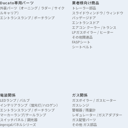
Ducato専用パーツ
業者様向け商品
外装パーツ（オーニング / ラダー / サイク
トレーラー部品
ルキャリア）
スライドウィンドウ / ウィンドウ
エントランスランプ / ポーチランプ
バッゲージドア
エントランスドア
エアコン クーラー /トランス
LPガスボイラー / ヒーター
その他関連品
FASPシート
シートベルト
電装関係
ガス関係
LEDランプ / バルブ
ガスボイラー / ガスヒーター
インテリアランプ（蛍光灯/ハロゲン）
ガスレンジ
エントランスランプ / ポーチランプ
警報器 / 残量計
マーカーランプ/テールランプ
レギュレーター /ガスアダプター
スイッチパネル / 調光器
ガス配管パーツ
inprojalパネルシリーズ
その他 ガス部品