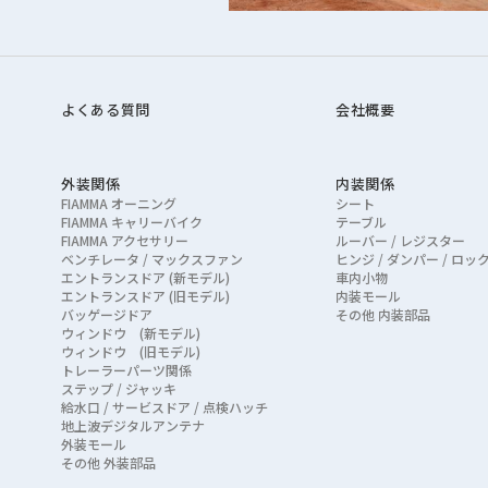
よくある質問
会社概要
外装関係
内装関係
FIAMMA オーニング
シート
FIAMMA キャリーバイク
テーブル
FIAMMA アクセサリー
ルーバー / レジスター
ベンチレータ / マックスファン
ヒンジ / ダンパー / ロッ
エントランスドア (新モデル)
車内小物
エントランスドア (旧モデル)
内装モール
バッゲージドア
その他 内装部品
ウィンドウ (新モデル)
ウィンドウ (旧モデル)
トレーラーパーツ関係
ステップ / ジャッキ
給水口 / サービスドア / 点検ハッチ
地上波デジタルアンテナ
外装モール
その他 外装部品