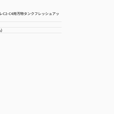
レC2-C4用汚物タンクフレッシュアッ
込)