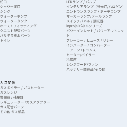
蛇口
LEDランプ / バルブ
シャワー蛇口
インテリアランプ（蛍光灯/ハロゲン）
シンク
エントランスランプ / ポーチランプ
ウォーターポンプ
マーカーランプ/テールランプ
ウォータータンク
スイッチパネル / 調光器
ホース / フィッティング
inprojalパネルシリーズ
クエスト配管パーツ
パワーインレット / パワーアウトレッ
バルテラ排水パーツ
ト
トイレ
ブレーカー / ヒューズ / リレー
インバーター / コンバーター
エアコン /トランス
ヒーター/ボイラー
冷蔵庫
レンジフード/ファン
バッテリー関連品/その他
ガス関係
ガスボイラー / ガスヒーター
ガスレンジ
警報器 / 残量計
レギュレーター /ガスアダプター
ガス配管パーツ
その他 ガス部品