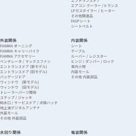
エントランスドア
エアコン クーラー /トランス
LPガスボイラー / ヒーター
その他関連品
FASPシート
シートベルト
外装関係
内装関係
FIAMMA オーニング
シート
FIAMMA キャリーバイク
テーブル
FIAMMA アクセサリー
ルーバー / レジスター
ベンチレータ / マックスファン
ヒンジ / ダンパー / ロック
エントランスドア (新モデル)
車内小物
エントランスドア (旧モデル)
内装モール
バッゲージドア
その他 内装部品
ウィンドウ (新モデル)
ウィンドウ (旧モデル)
トレーラーパーツ関係
ステップ / ジャッキ
給水口 / サービスドア / 点検ハッチ
地上波デジタルアンテナ
外装モール
その他 外装部品
水回り関係
電装関係