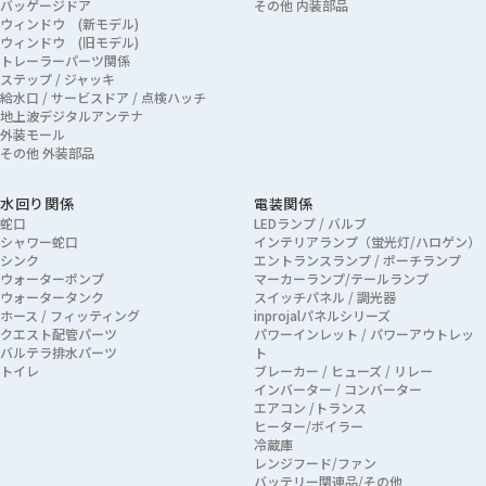
バッゲージドア
その他 内装部品
ウィンドウ (新モデル)
ウィンドウ (旧モデル)
トレーラーパーツ関係
ステップ / ジャッキ
給水口 / サービスドア / 点検ハッチ
地上波デジタルアンテナ
外装モール
その他 外装部品
水回り関係
電装関係
蛇口
LEDランプ / バルブ
シャワー蛇口
インテリアランプ（蛍光灯/ハロゲン）
シンク
エントランスランプ / ポーチランプ
ウォーターポンプ
マーカーランプ/テールランプ
ウォータータンク
スイッチパネル / 調光器
ホース / フィッティング
inprojalパネルシリーズ
クエスト配管パーツ
パワーインレット / パワーアウトレッ
バルテラ排水パーツ
ト
トイレ
ブレーカー / ヒューズ / リレー
インバーター / コンバーター
エアコン /トランス
ヒーター/ボイラー
冷蔵庫
レンジフード/ファン
バッテリー関連品/その他