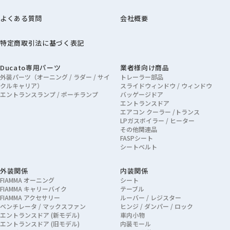
よくある質問
会社概要
特定商取引法に基づく表記
Ducato専用パーツ
業者様向け商品
外装パーツ（オーニング / ラダー / サイ
トレーラー部品
クルキャリア）
スライドウィンドウ / ウィンドウ
エントランスランプ / ポーチランプ
バッゲージドア
エントランスドア
エアコン クーラー /トランス
LPガスボイラー / ヒーター
その他関連品
FASPシート
シートベルト
外装関係
内装関係
FIAMMA オーニング
シート
FIAMMA キャリーバイク
テーブル
FIAMMA アクセサリー
ルーバー / レジスター
ベンチレータ / マックスファン
ヒンジ / ダンパー / ロック
エントランスドア (新モデル)
車内小物
エントランスドア (旧モデル)
内装モール