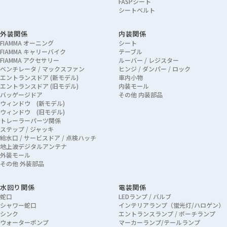
FASPシート
シートベルト
外装関係
内装関係
FIAMMA オーニング
シート
FIAMMA キャリーバイク
テーブル
FIAMMA アクセサリー
ルーバー / レジスター
ベンチレータ / マックスファン
ヒンジ / ダンパー / ロック
エントランスドア (新モデル)
車内小物
エントランスドア (旧モデル)
内装モール
バッゲージドア
その他 内装部品
ウィンドウ (新モデル)
ウィンドウ (旧モデル)
トレーラーパーツ関係
ステップ / ジャッキ
給水口 / サービスドア / 点検ハッチ
地上波デジタルアンテナ
外装モール
その他 外装部品
水回り関係
電装関係
蛇口
LEDランプ / バルブ
シャワー蛇口
インテリアランプ（蛍光灯/ハロゲン）
シンク
エントランスランプ / ポーチランプ
ウォーターポンプ
マーカーランプ/テールランプ