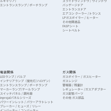
ルキャリア）
スライドウィンドウ / ウィンドウ
エントランスランプ / ポーチランプ
バッゲージドア
エントランスドア
エアコン クーラー /トランス
LPガスボイラー / ヒーター
その他関連品
FASPシート
シートベルト
電装関係
ガス関係
LEDランプ / バルブ
ガスボイラー / ガスヒーター
インテリアランプ（蛍光灯/ハロゲン）
ガスレンジ
エントランスランプ / ポーチランプ
警報器 / 残量計
マーカーランプ/テールランプ
レギュレーター /ガスアダプター
スイッチパネル / 調光器
ガス配管パーツ
inprojalパネルシリーズ
その他 ガス部品
パワーインレット / パワーアウトレット
ブレーカー / ヒューズ / リレー
インバーター / コンバーター