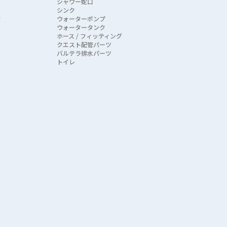
シャワー蛇口
シンク
ク
ウォーターポンプ
ウォータータンク
ホース / フィッティング
クエスト配管パーツ
バルテラ排水パーツ
トイレ