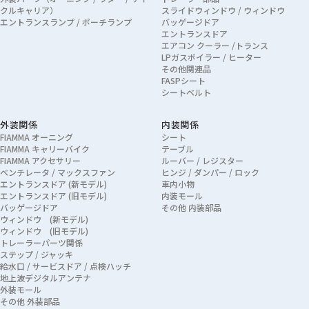
クルキャリア）
スライドウィンドウ / ウィンドウ
エントランスランプ / ポーチランプ
バッゲージドア
エントランスドア
エアコン クーラー /トランス
LPガスボイラー / ヒーター
その他関連品
FASPシート
シートベルト
外装関係
内装関係
FIAMMA オーニング
シート
FIAMMA キャリーバイク
テーブル
FIAMMA アクセサリー
ルーバー / レジスター
ベンチレータ / マックスファン
ヒンジ / ダンパー / ロック
エントランスドア (新モデル)
車内小物
エントランスドア (旧モデル)
内装モール
バッゲージドア
その他 内装部品
ウィンドウ (新モデル)
ウィンドウ (旧モデル)
トレーラーパーツ関係
ステップ / ジャッキ
給水口 / サービスドア / 点検ハッチ
地上波デジタルアンテナ
外装モール
その他 外装部品