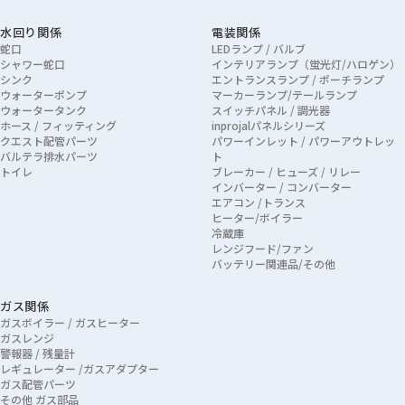
水回り関係
電装関係
蛇口
LEDランプ / バルブ
シャワー蛇口
インテリアランプ（蛍光灯/ハロゲン）
シンク
エントランスランプ / ポーチランプ
ウォーターポンプ
マーカーランプ/テールランプ
ウォータータンク
スイッチパネル / 調光器
ホース / フィッティング
inprojalパネルシリーズ
クエスト配管パーツ
パワーインレット / パワーアウトレッ
バルテラ排水パーツ
ト
トイレ
ブレーカー / ヒューズ / リレー
インバーター / コンバーター
エアコン /トランス
ヒーター/ボイラー
冷蔵庫
レンジフード/ファン
バッテリー関連品/その他
ガス関係
ガスボイラー / ガスヒーター
ガスレンジ
警報器 / 残量計
レギュレーター /ガスアダプター
ガス配管パーツ
その他 ガス部品