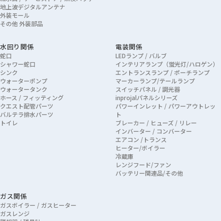
地上波デジタルアンテナ
外装モール
その他 外装部品
水回り関係
電装関係
蛇口
LEDランプ / バルブ
シャワー蛇口
インテリアランプ（蛍光灯/ハロゲン）
シンク
エントランスランプ / ポーチランプ
ウォーターポンプ
マーカーランプ/テールランプ
ウォータータンク
スイッチパネル / 調光器
ホース / フィッティング
inprojalパネルシリーズ
クエスト配管パーツ
パワーインレット / パワーアウトレッ
バルテラ排水パーツ
ト
トイレ
ブレーカー / ヒューズ / リレー
インバーター / コンバーター
エアコン /トランス
ヒーター/ボイラー
冷蔵庫
レンジフード/ファン
バッテリー関連品/その他
ガス関係
ガスボイラー / ガスヒーター
ガスレンジ