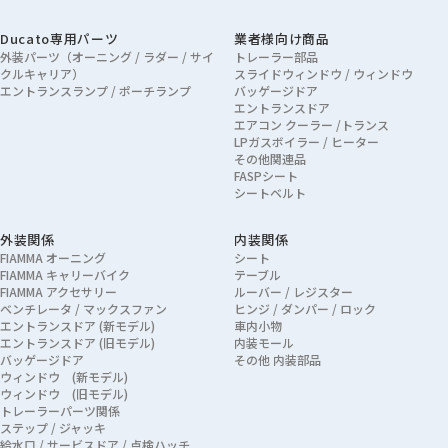
Ducato専用パーツ
業者様向け商品
外装パーツ（オーニング / ラダー / サイ
トレーラー部品
クルキャリア）
スライドウィンドウ / ウィンドウ
エントランスランプ / ポーチランプ
バッゲージドア
エントランスドア
エアコン クーラー /トランス
LPガスボイラー / ヒーター
その他関連品
FASPシート
シートベルト
外装関係
内装関係
FIAMMA オーニング
シート
FIAMMA キャリーバイク
テーブル
FIAMMA アクセサリー
ルーバー / レジスター
ベンチレータ / マックスファン
ヒンジ / ダンパー / ロック
エントランスドア (新モデル)
車内小物
エントランスドア (旧モデル)
内装モール
バッゲージドア
その他 内装部品
ウィンドウ (新モデル)
ウィンドウ (旧モデル)
トレーラーパーツ関係
ステップ / ジャッキ
給水口 / サービスドア / 点検ハッチ