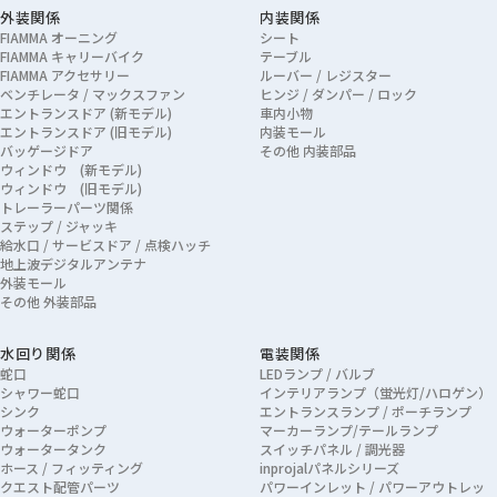
外装関係
内装関係
FIAMMA オーニング
シート
FIAMMA キャリーバイク
テーブル
FIAMMA アクセサリー
ルーバー / レジスター
ベンチレータ / マックスファン
ヒンジ / ダンパー / ロック
エントランスドア (新モデル)
車内小物
エントランスドア (旧モデル)
内装モール
バッゲージドア
その他 内装部品
ウィンドウ (新モデル)
ウィンドウ (旧モデル)
トレーラーパーツ関係
ステップ / ジャッキ
給水口 / サービスドア / 点検ハッチ
地上波デジタルアンテナ
外装モール
その他 外装部品
水回り関係
電装関係
蛇口
LEDランプ / バルブ
シャワー蛇口
インテリアランプ（蛍光灯/ハロゲン）
シンク
エントランスランプ / ポーチランプ
ウォーターポンプ
マーカーランプ/テールランプ
ウォータータンク
スイッチパネル / 調光器
ホース / フィッティング
inprojalパネルシリーズ
クエスト配管パーツ
パワーインレット / パワーアウトレッ