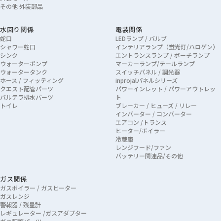
その他 外装部品
水回り関係
電装関係
蛇口
LEDランプ / バルブ
シャワー蛇口
インテリアランプ（蛍光灯/ハロゲン）
シンク
エントランスランプ / ポーチランプ
ウォーターポンプ
マーカーランプ/テールランプ
ウォータータンク
スイッチパネル / 調光器
ホース / フィッティング
inprojalパネルシリーズ
クエスト配管パーツ
パワーインレット / パワーアウトレッ
バルテラ排水パーツ
ト
トイレ
ブレーカー / ヒューズ / リレー
インバーター / コンバーター
エアコン /トランス
ヒーター/ボイラー
冷蔵庫
レンジフード/ファン
バッテリー関連品/その他
ガス関係
ガスボイラー / ガスヒーター
ガスレンジ
警報器 / 残量計
レギュレーター /ガスアダプター