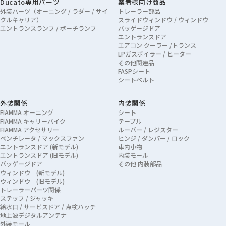
Ducato専用パーツ
業者様向け商品
外装パーツ（オーニング / ラダー / サイ
トレーラー部品
クルキャリア）
スライドウィンドウ / ウィンドウ
エントランスランプ / ポーチランプ
バッゲージドア
エントランスドア
エアコン クーラー /トランス
LPガスボイラー / ヒーター
その他関連品
FASPシート
シートベルト
外装関係
内装関係
FIAMMA オーニング
シート
FIAMMA キャリーバイク
テーブル
FIAMMA アクセサリー
ルーバー / レジスター
ベンチレータ / マックスファン
ヒンジ / ダンパー / ロック
エントランスドア (新モデル)
車内小物
エントランスドア (旧モデル)
内装モール
バッゲージドア
その他 内装部品
ウィンドウ (新モデル)
ウィンドウ (旧モデル)
トレーラーパーツ関係
ステップ / ジャッキ
給水口 / サービスドア / 点検ハッチ
地上波デジタルアンテナ
外装モール