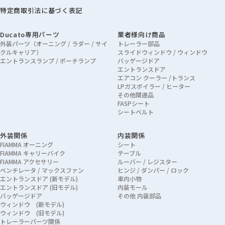
特定商取引法に基づく表記
Ducato専用パーツ
業者様向け商品
外装パーツ（オーニング / ラダー / サイ
トレーラー部品
クルキャリア）
スライドウィンドウ / ウィンドウ
エントランスランプ / ポーチランプ
バッゲージドア
エントランスドア
エアコン クーラー /トランス
LPガスボイラー / ヒーター
その他関連品
FASPシート
シートベルト
外装関係
内装関係
FIAMMA オーニング
シート
FIAMMA キャリーバイク
テーブル
FIAMMA アクセサリー
ルーバー / レジスター
ベンチレータ / マックスファン
ヒンジ / ダンパー / ロック
エントランスドア (新モデル)
車内小物
エントランスドア (旧モデル)
内装モール
バッゲージドア
その他 内装部品
ウィンドウ (新モデル)
ウィンドウ (旧モデル)
トレーラーパーツ関係