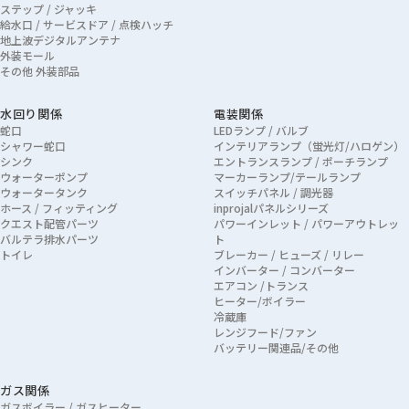
ステップ / ジャッキ
給水口 / サービスドア / 点検ハッチ
地上波デジタルアンテナ
外装モール
その他 外装部品
水回り関係
電装関係
蛇口
LEDランプ / バルブ
シャワー蛇口
インテリアランプ（蛍光灯/ハロゲン）
シンク
エントランスランプ / ポーチランプ
ウォーターポンプ
マーカーランプ/テールランプ
ウォータータンク
スイッチパネル / 調光器
ホース / フィッティング
inprojalパネルシリーズ
クエスト配管パーツ
パワーインレット / パワーアウトレッ
バルテラ排水パーツ
ト
トイレ
ブレーカー / ヒューズ / リレー
インバーター / コンバーター
エアコン /トランス
ヒーター/ボイラー
冷蔵庫
レンジフード/ファン
バッテリー関連品/その他
ガス関係
ガスボイラー / ガスヒーター