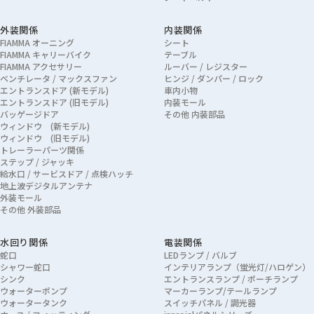
外装関係
内装関係
FIAMMA オーニング
シート
FIAMMA キャリーバイク
テーブル
FIAMMA アクセサリー
ルーバー / レジスター
ベンチレータ / マックスファン
ヒンジ / ダンパー / ロック
エントランスドア (新モデル)
車内小物
エントランスドア (旧モデル)
内装モール
バッゲージドア
その他 内装部品
ウィンドウ (新モデル)
ウィンドウ (旧モデル)
トレーラーパーツ関係
ステップ / ジャッキ
給水口 / サービスドア / 点検ハッチ
地上波デジタルアンテナ
外装モール
その他 外装部品
水回り関係
電装関係
蛇口
LEDランプ / バルブ
シャワー蛇口
インテリアランプ（蛍光灯/ハロゲン）
シンク
エントランスランプ / ポーチランプ
ウォーターポンプ
マーカーランプ/テールランプ
ウォータータンク
スイッチパネル / 調光器