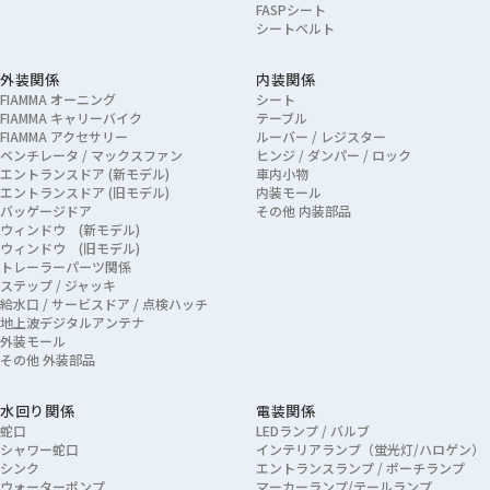
FASPシート
シートベルト
外装関係
内装関係
FIAMMA オーニング
シート
FIAMMA キャリーバイク
テーブル
FIAMMA アクセサリー
ルーバー / レジスター
ベンチレータ / マックスファン
ヒンジ / ダンパー / ロック
エントランスドア (新モデル)
車内小物
エントランスドア (旧モデル)
内装モール
バッゲージドア
その他 内装部品
ウィンドウ (新モデル)
ウィンドウ (旧モデル)
トレーラーパーツ関係
ステップ / ジャッキ
給水口 / サービスドア / 点検ハッチ
地上波デジタルアンテナ
外装モール
その他 外装部品
水回り関係
電装関係
蛇口
LEDランプ / バルブ
シャワー蛇口
インテリアランプ（蛍光灯/ハロゲン）
シンク
エントランスランプ / ポーチランプ
ウォーターポンプ
マーカーランプ/テールランプ