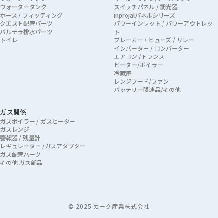
ウォータータンク
スイッチパネル / 調光器
ホース / フィッティング
inprojalパネルシリーズ
クエスト配管パーツ
パワーインレット / パワーアウトレッ
バルテラ排水パーツ
ト
トイレ
ブレーカー / ヒューズ / リレー
インバーター / コンバーター
エアコン /トランス
ヒーター/ボイラー
冷蔵庫
レンジフード/ファン
バッテリー関連品/その他
ガス関係
ガスボイラー / ガスヒーター
ガスレンジ
警報器 / 残量計
レギュレーター /ガスアダプター
ガス配管パーツ
その他 ガス部品
© 2025 カーク産業株式会社