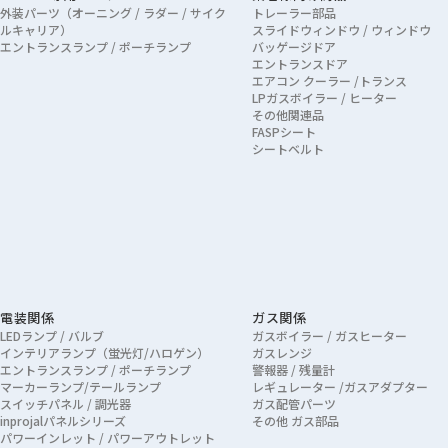
外装パーツ（オーニング / ラダー / サイク
トレーラー部品
ルキャリア）
スライドウィンドウ / ウィンドウ
エントランスランプ / ポーチランプ
バッゲージドア
エントランスドア
エアコン クーラー /トランス
LPガスボイラー / ヒーター
その他関連品
FASPシート
シートベルト
電装関係
ガス関係
LEDランプ / バルブ
ガスボイラー / ガスヒーター
インテリアランプ（蛍光灯/ハロゲン）
ガスレンジ
エントランスランプ / ポーチランプ
警報器 / 残量計
マーカーランプ/テールランプ
レギュレーター /ガスアダプター
スイッチパネル / 調光器
ガス配管パーツ
inprojalパネルシリーズ
その他 ガス部品
パワーインレット / パワーアウトレット