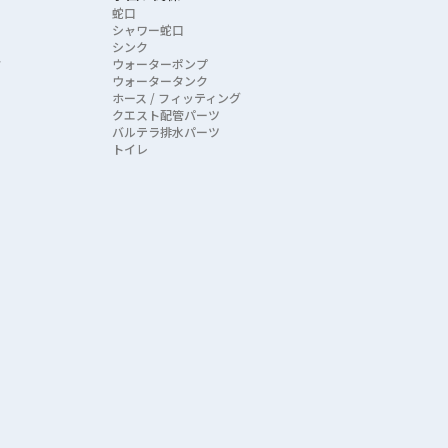
蛇口
シャワー蛇口
シンク
ク
ウォーターポンプ
ウォータータンク
ホース / フィッティング
クエスト配管パーツ
バルテラ排水パーツ
トイレ