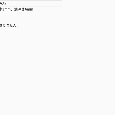
税込)
巾3mm、溝深さ6mm
おりません。