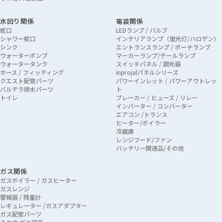
水回り関係
電装関係
蛇口
LEDランプ / バルブ
シャワー蛇口
インテリアランプ（蛍光灯/ハロゲン）
シンク
エントランスランプ / ポーチランプ
ウォーターポンプ
マーカーランプ/テールランプ
ウォータータンク
スイッチパネル / 調光器
ホース / フィッティング
inprojalパネルシリーズ
クエスト配管パーツ
パワーインレット / パワーアウトレッ
バルテラ排水パーツ
ト
トイレ
ブレーカー / ヒューズ / リレー
インバーター / コンバーター
エアコン /トランス
ヒーター/ボイラー
冷蔵庫
レンジフード/ファン
バッテリー関連品/その他
ガス関係
ガスボイラー / ガスヒーター
ガスレンジ
警報器 / 残量計
レギュレーター /ガスアダプター
ガス配管パーツ