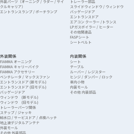
外装パーツ（オーニング / ラダー / サイ
トレーラー部品
クルキャリア）
スライドウィンドウ / ウィンドウ
エントランスランプ / ポーチランプ
バッゲージドア
エントランスドア
エアコン クーラー /トランス
LPガスボイラー / ヒーター
その他関連品
FASPシート
シートベルト
外装関係
内装関係
FIAMMA オーニング
シート
FIAMMA キャリーバイク
テーブル
FIAMMA アクセサリー
ルーバー / レジスター
ベンチレータ / マックスファン
ヒンジ / ダンパー / ロック
エントランスドア (新モデル)
車内小物
エントランスドア (旧モデル)
内装モール
バッゲージドア
その他 内装部品
ウィンドウ (新モデル)
ウィンドウ (旧モデル)
トレーラーパーツ関係
ステップ / ジャッキ
給水口 / サービスドア / 点検ハッチ
地上波デジタルアンテナ
外装モール
その他 外装部品