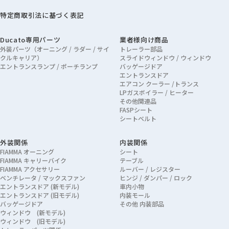
特定商取引法に基づく表記
Ducato専用パーツ
業者様向け商品
外装パーツ（オーニング / ラダー / サイ
トレーラー部品
クルキャリア）
スライドウィンドウ / ウィンドウ
エントランスランプ / ポーチランプ
バッゲージドア
エントランスドア
エアコン クーラー /トランス
LPガスボイラー / ヒーター
その他関連品
FASPシート
シートベルト
外装関係
内装関係
FIAMMA オーニング
シート
FIAMMA キャリーバイク
テーブル
FIAMMA アクセサリー
ルーバー / レジスター
ベンチレータ / マックスファン
ヒンジ / ダンパー / ロック
エントランスドア (新モデル)
車内小物
エントランスドア (旧モデル)
内装モール
バッゲージドア
その他 内装部品
ウィンドウ (新モデル)
ウィンドウ (旧モデル)