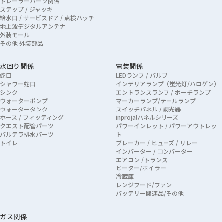
トレーラーパーツ関係
ステップ / ジャッキ
給水口 / サービスドア / 点検ハッチ
地上波デジタルアンテナ
外装モール
その他 外装部品
水回り関係
電装関係
蛇口
LEDランプ / バルブ
シャワー蛇口
インテリアランプ（蛍光灯/ハロゲン）
シンク
エントランスランプ / ポーチランプ
ウォーターポンプ
マーカーランプ/テールランプ
ウォータータンク
スイッチパネル / 調光器
ホース / フィッティング
inprojalパネルシリーズ
クエスト配管パーツ
パワーインレット / パワーアウトレッ
バルテラ排水パーツ
ト
トイレ
ブレーカー / ヒューズ / リレー
インバーター / コンバーター
エアコン /トランス
ヒーター/ボイラー
冷蔵庫
レンジフード/ファン
バッテリー関連品/その他
ガス関係