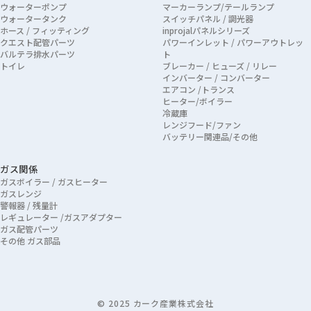
ウォーターポンプ
マーカーランプ/テールランプ
ウォータータンク
スイッチパネル / 調光器
ホース / フィッティング
inprojalパネルシリーズ
クエスト配管パーツ
パワーインレット / パワーアウトレッ
バルテラ排水パーツ
ト
トイレ
ブレーカー / ヒューズ / リレー
インバーター / コンバーター
エアコン /トランス
ヒーター/ボイラー
冷蔵庫
レンジフード/ファン
バッテリー関連品/その他
ガス関係
ガスボイラー / ガスヒーター
ガスレンジ
警報器 / 残量計
レギュレーター /ガスアダプター
ガス配管パーツ
その他 ガス部品
© 2025 カーク産業株式会社