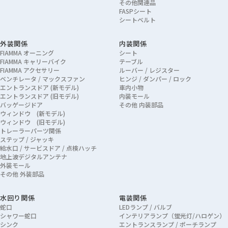
その他関連品
FASPシート
シートベルト
外装関係
内装関係
FIAMMA オーニング
シート
FIAMMA キャリーバイク
テーブル
FIAMMA アクセサリー
ルーバー / レジスター
ベンチレータ / マックスファン
ヒンジ / ダンパー / ロック
エントランスドア (新モデル)
車内小物
エントランスドア (旧モデル)
内装モール
バッゲージドア
その他 内装部品
ウィンドウ (新モデル)
ウィンドウ (旧モデル)
トレーラーパーツ関係
ステップ / ジャッキ
給水口 / サービスドア / 点検ハッチ
地上波デジタルアンテナ
外装モール
その他 外装部品
水回り関係
電装関係
蛇口
LEDランプ / バルブ
シャワー蛇口
インテリアランプ（蛍光灯/ハロゲン）
シンク
エントランスランプ / ポーチランプ