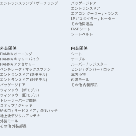
エントランスランプ / ポーチランプ
バッゲージドア
エントランスドア
エアコン クーラー /トランス
LPガスボイラー / ヒーター
その他関連品
FASPシート
シートベルト
外装関係
内装関係
FIAMMA オーニング
シート
FIAMMA キャリーバイク
テーブル
FIAMMA アクセサリー
ルーバー / レジスター
ベンチレータ / マックスファン
ヒンジ / ダンパー / ロック
エントランスドア (新モデル)
車内小物
エントランスドア (旧モデル)
内装モール
バッゲージドア
その他 内装部品
ウィンドウ (新モデル)
ウィンドウ (旧モデル)
トレーラーパーツ関係
ステップ / ジャッキ
給水口 / サービスドア / 点検ハッチ
地上波デジタルアンテナ
外装モール
その他 外装部品