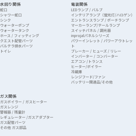
水回り関係
電装関係
蛇口
LEDランプ / バルブ
シャワー蛇口
インテリアランプ（蛍光灯/ハロゲン）
シンク
エントランスランプ / ポーチランプ
ウォーターポンプ
マーカーランプ/テールランプ
ウォータータンク
スイッチパネル / 調光器
ホース / フィッティング
inprojalパネルシリーズ
クエスト配管パーツ
パワーインレット / パワーアウトレッ
バルテラ排水パーツ
ト
トイレ
ブレーカー / ヒューズ / リレー
インバーター / コンバーター
エアコン /トランス
ヒーター/ボイラー
冷蔵庫
レンジフード/ファン
バッテリー関連品/その他
ガス関係
ガスボイラー / ガスヒーター
ガスレンジ
警報器 / 残量計
レギュレーター /ガスアダプター
ガス配管パーツ
その他 ガス部品