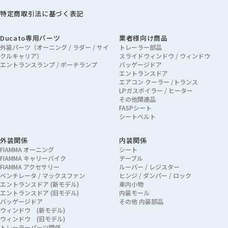
特定商取引法に基づく表記
Ducato専用パーツ
業者様向け商品
外装パーツ（オーニング / ラダー / サイ
トレーラー部品
クルキャリア）
スライドウィンドウ / ウィンドウ
エントランスランプ / ポーチランプ
バッゲージドア
エントランスドア
エアコン クーラー /トランス
LPガスボイラー / ヒーター
その他関連品
FASPシート
シートベルト
外装関係
内装関係
FIAMMA オーニング
シート
FIAMMA キャリーバイク
テーブル
FIAMMA アクセサリー
ルーバー / レジスター
ベンチレータ / マックスファン
ヒンジ / ダンパー / ロック
エントランスドア (新モデル)
車内小物
エントランスドア (旧モデル)
内装モール
バッゲージドア
その他 内装部品
ウィンドウ (新モデル)
ウィンドウ (旧モデル)
トレーラーパーツ関係