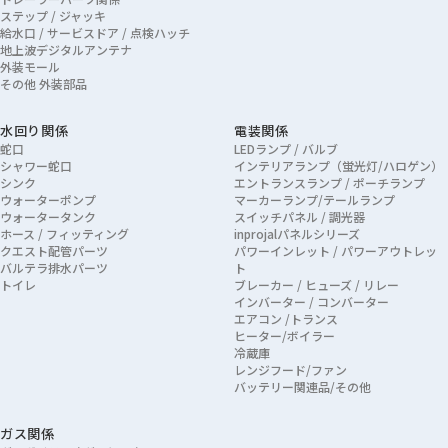
ステップ / ジャッキ
給水口 / サービスドア / 点検ハッチ
地上波デジタルアンテナ
外装モール
その他 外装部品
水回り関係
電装関係
蛇口
LEDランプ / バルブ
シャワー蛇口
インテリアランプ（蛍光灯/ハロゲン）
シンク
エントランスランプ / ポーチランプ
ウォーターポンプ
マーカーランプ/テールランプ
ウォータータンク
スイッチパネル / 調光器
ホース / フィッティング
inprojalパネルシリーズ
クエスト配管パーツ
パワーインレット / パワーアウトレッ
バルテラ排水パーツ
ト
トイレ
ブレーカー / ヒューズ / リレー
インバーター / コンバーター
エアコン /トランス
ヒーター/ボイラー
冷蔵庫
レンジフード/ファン
バッテリー関連品/その他
ガス関係