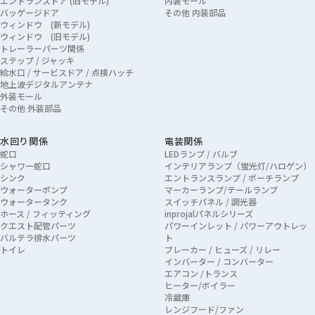
エントランスドア (旧モデル)
内装モール
バッゲージドア
その他 内装部品
ウィンドウ (新モデル)
ウィンドウ (旧モデル)
トレーラーパーツ関係
ステップ / ジャッキ
給水口 / サービスドア / 点検ハッチ
地上波デジタルアンテナ
外装モール
その他 外装部品
水回り関係
電装関係
蛇口
LEDランプ / バルブ
シャワー蛇口
インテリアランプ（蛍光灯/ハロゲン）
シンク
エントランスランプ / ポーチランプ
ウォーターポンプ
マーカーランプ/テールランプ
ウォータータンク
スイッチパネル / 調光器
ホース / フィッティング
inprojalパネルシリーズ
クエスト配管パーツ
パワーインレット / パワーアウトレッ
バルテラ排水パーツ
ト
トイレ
ブレーカー / ヒューズ / リレー
インバーター / コンバーター
エアコン /トランス
ヒーター/ボイラー
冷蔵庫
レンジフード/ファン