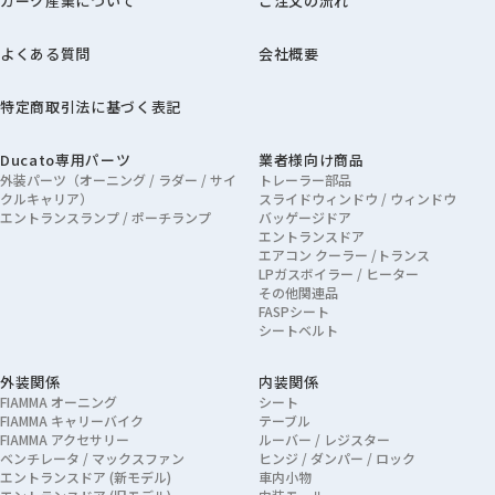
カーク産業について
ご注文の流れ
よくある質問
会社概要
特定商取引法に基づく表記
Ducato専用パーツ
業者様向け商品
外装パーツ（オーニング / ラダー / サイ
トレーラー部品
クルキャリア）
スライドウィンドウ / ウィンドウ
エントランスランプ / ポーチランプ
バッゲージドア
エントランスドア
エアコン クーラー /トランス
LPガスボイラー / ヒーター
その他関連品
FASPシート
シートベルト
外装関係
内装関係
FIAMMA オーニング
シート
FIAMMA キャリーバイク
テーブル
FIAMMA アクセサリー
ルーバー / レジスター
ベンチレータ / マックスファン
ヒンジ / ダンパー / ロック
エントランスドア (新モデル)
車内小物