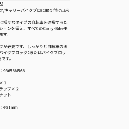
込)
ク/キャリーバイクプロに取り付け出来
は様々なタイプの自転車を運搬するた
ョンを備え、すべてのCarry-Bikeモ
ます。
クが必要です、しっかりと自転車の固
バイクブロック2またはバイクブロッ
要です。
8656M566
×１
ラップ×２
ナット
Φ81mm