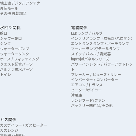
地上波デジタルアンテナ
外装モール
その他 外装部品
水回り関係
電装関係
蛇口
LEDランプ / バルブ
シャワー蛇口
インテリアランプ（蛍光灯/ハロゲン）
シンク
エントランスランプ / ポーチランプ
ウォーターポンプ
マーカーランプ/テールランプ
ウォータータンク
スイッチパネル / 調光器
ホース / フィッティング
inprojalパネルシリーズ
クエスト配管パーツ
パワーインレット / パワーアウトレッ
バルテラ排水パーツ
ト
トイレ
ブレーカー / ヒューズ / リレー
インバーター / コンバーター
エアコン /トランス
ヒーター/ボイラー
冷蔵庫
レンジフード/ファン
バッテリー関連品/その他
ガス関係
ガスボイラー / ガスヒーター
ガスレンジ
警報器 / 残量計