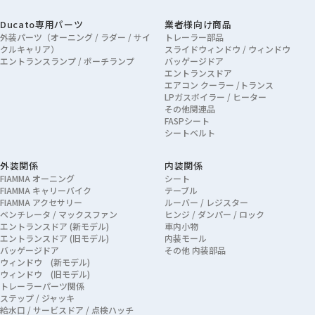
Ducato専用パーツ
業者様向け商品
外装パーツ（オーニング / ラダー / サイ
トレーラー部品
クルキャリア）
スライドウィンドウ / ウィンドウ
エントランスランプ / ポーチランプ
バッゲージドア
エントランスドア
エアコン クーラー /トランス
LPガスボイラー / ヒーター
その他関連品
FASPシート
シートベルト
外装関係
内装関係
FIAMMA オーニング
シート
FIAMMA キャリーバイク
テーブル
FIAMMA アクセサリー
ルーバー / レジスター
ベンチレータ / マックスファン
ヒンジ / ダンパー / ロック
エントランスドア (新モデル)
車内小物
エントランスドア (旧モデル)
内装モール
バッゲージドア
その他 内装部品
ウィンドウ (新モデル)
ウィンドウ (旧モデル)
トレーラーパーツ関係
ステップ / ジャッキ
給水口 / サービスドア / 点検ハッチ