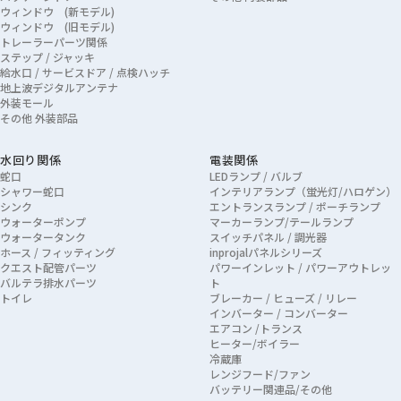
ウィンドウ (新モデル)
ウィンドウ (旧モデル)
トレーラーパーツ関係
ステップ / ジャッキ
給水口 / サービスドア / 点検ハッチ
地上波デジタルアンテナ
外装モール
その他 外装部品
水回り関係
電装関係
蛇口
LEDランプ / バルブ
シャワー蛇口
インテリアランプ（蛍光灯/ハロゲン）
シンク
エントランスランプ / ポーチランプ
ウォーターポンプ
マーカーランプ/テールランプ
ウォータータンク
スイッチパネル / 調光器
ホース / フィッティング
inprojalパネルシリーズ
クエスト配管パーツ
パワーインレット / パワーアウトレッ
バルテラ排水パーツ
ト
トイレ
ブレーカー / ヒューズ / リレー
インバーター / コンバーター
エアコン /トランス
ヒーター/ボイラー
冷蔵庫
レンジフード/ファン
バッテリー関連品/その他