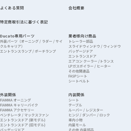
よくある質問
会社概要
特定商取引法に基づく表記
Ducato専用パーツ
業者様向け商品
外装パーツ（オーニング / ラダー / サイ
トレーラー部品
クルキャリア）
スライドウィンドウ / ウィンドウ
エントランスランプ / ポーチランプ
バッゲージドア
エントランスドア
エアコン クーラー /トランス
LPガスボイラー / ヒーター
その他関連品
FASPシート
シートベルト
外装関係
内装関係
FIAMMA オーニング
シート
FIAMMA キャリーバイク
テーブル
FIAMMA アクセサリー
ルーバー / レジスター
ベンチレータ / マックスファン
ヒンジ / ダンパー / ロック
エントランスドア (新モデル)
車内小物
エントランスドア (旧モデル)
内装モール
バッゲージドア
その他 内装部品