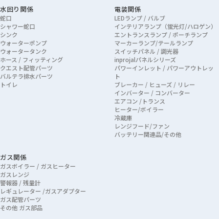
水回り関係
電装関係
蛇口
LEDランプ / バルブ
シャワー蛇口
インテリアランプ（蛍光灯/ハロゲン）
シンク
エントランスランプ / ポーチランプ
ウォーターポンプ
マーカーランプ/テールランプ
ウォータータンク
スイッチパネル / 調光器
ホース / フィッティング
inprojalパネルシリーズ
クエスト配管パーツ
パワーインレット / パワーアウトレッ
バルテラ排水パーツ
ト
トイレ
ブレーカー / ヒューズ / リレー
インバーター / コンバーター
エアコン /トランス
ヒーター/ボイラー
冷蔵庫
レンジフード/ファン
バッテリー関連品/その他
ガス関係
ガスボイラー / ガスヒーター
ガスレンジ
警報器 / 残量計
レギュレーター /ガスアダプター
ガス配管パーツ
その他 ガス部品