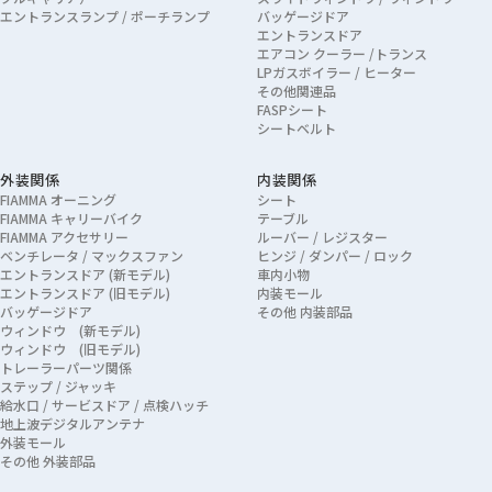
エントランスランプ / ポーチランプ
バッゲージドア
エントランスドア
エアコン クーラー /トランス
LPガスボイラー / ヒーター
その他関連品
FASPシート
シートベルト
外装関係
内装関係
FIAMMA オーニング
シート
FIAMMA キャリーバイク
テーブル
FIAMMA アクセサリー
ルーバー / レジスター
ベンチレータ / マックスファン
ヒンジ / ダンパー / ロック
エントランスドア (新モデル)
車内小物
エントランスドア (旧モデル)
内装モール
バッゲージドア
その他 内装部品
ウィンドウ (新モデル)
ウィンドウ (旧モデル)
トレーラーパーツ関係
ステップ / ジャッキ
給水口 / サービスドア / 点検ハッチ
地上波デジタルアンテナ
外装モール
その他 外装部品