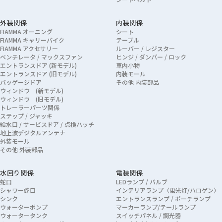
外装関係
内装関係
FIAMMA オーニング
シート
FIAMMA キャリーバイク
テーブル
FIAMMA アクセサリー
ルーバー / レジスター
ベンチレータ / マックスファン
ヒンジ / ダンパー / ロック
エントランスドア (新モデル)
車内小物
エントランスドア (旧モデル)
内装モール
バッゲージドア
その他 内装部品
ウィンドウ (新モデル)
ウィンドウ (旧モデル)
トレーラーパーツ関係
ステップ / ジャッキ
給水口 / サービスドア / 点検ハッチ
地上波デジタルアンテナ
外装モール
その他 外装部品
水回り関係
電装関係
蛇口
LEDランプ / バルブ
シャワー蛇口
インテリアランプ（蛍光灯/ハロゲン）
シンク
エントランスランプ / ポーチランプ
ウォーターポンプ
マーカーランプ/テールランプ
ウォータータンク
スイッチパネル / 調光器