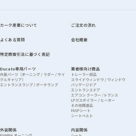
カーク産業について
ご注文の流れ
よくある質問
会社概要
特定商取引法に基づく表記
Ducato専用パーツ
業者様向け商品
外装パーツ（オーニング / ラダー / サイ
トレーラー部品
クルキャリア）
スライドウィンドウ / ウィンドウ
エントランスランプ / ポーチランプ
バッゲージドア
エントランスドア
エアコン クーラー /トランス
LPガスボイラー / ヒーター
その他関連品
FASPシート
シートベルト
外装関係
内装関係
FIAMMA オーニング
シート