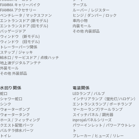
FIAMMA キャリーバイク
テーブル
FIAMMA アクセサリー
ルーバー / レジスター
ベンチレータ / マックスファン
ヒンジ / ダンパー / ロック
エントランスドア (新モデル)
車内小物
エントランスドア (旧モデル)
内装モール
バッゲージドア
その他 内装部品
ウィンドウ (新モデル)
ウィンドウ (旧モデル)
トレーラーパーツ関係
ステップ / ジャッキ
給水口 / サービスドア / 点検ハッチ
地上波デジタルアンテナ
外装モール
その他 外装部品
水回り関係
電装関係
蛇口
LEDランプ / バルブ
シャワー蛇口
インテリアランプ（蛍光灯/ハロゲン）
シンク
エントランスランプ / ポーチランプ
ウォーターポンプ
マーカーランプ/テールランプ
ウォータータンク
スイッチパネル / 調光器
ホース / フィッティング
inprojalパネルシリーズ
クエスト配管パーツ
パワーインレット / パワーアウトレッ
バルテラ排水パーツ
ト
トイレ
ブレーカー / ヒューズ / リレー