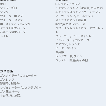
蛇口
LEDランプ / バルブ
シャワー蛇口
インテリアランプ（蛍光灯/ハロゲン）
シンク
エントランスランプ / ポーチランプ
ウォーターポンプ
マーカーランプ/テールランプ
ウォータータンク
スイッチパネル / 調光器
ホース / フィッティング
inprojalパネルシリーズ
クエスト配管パーツ
パワーインレット / パワーアウトレッ
バルテラ排水パーツ
ト
トイレ
ブレーカー / ヒューズ / リレー
インバーター / コンバーター
エアコン /トランス
ヒーター/ボイラー
冷蔵庫
レンジフード/ファン
バッテリー関連品/その他
ガス関係
ガスボイラー / ガスヒーター
ガスレンジ
警報器 / 残量計
レギュレーター /ガスアダプター
ガス配管パーツ
その他 ガス部品