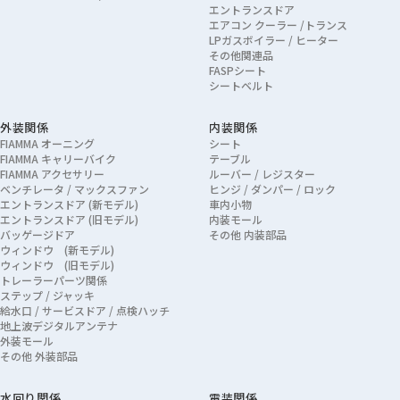
エントランスドア
エアコン クーラー /トランス
LPガスボイラー / ヒーター
その他関連品
FASPシート
シートベルト
外装関係
内装関係
FIAMMA オーニング
シート
FIAMMA キャリーバイク
テーブル
FIAMMA アクセサリー
ルーバー / レジスター
ベンチレータ / マックスファン
ヒンジ / ダンパー / ロック
エントランスドア (新モデル)
車内小物
エントランスドア (旧モデル)
内装モール
バッゲージドア
その他 内装部品
ウィンドウ (新モデル)
ウィンドウ (旧モデル)
トレーラーパーツ関係
ステップ / ジャッキ
給水口 / サービスドア / 点検ハッチ
地上波デジタルアンテナ
外装モール
その他 外装部品
水回り関係
電装関係