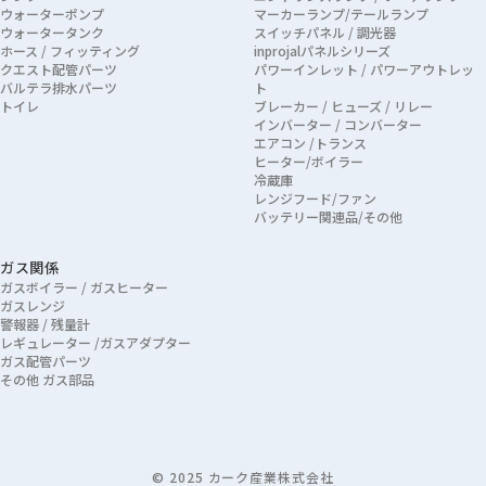
ウォーターポンプ
マーカーランプ/テールランプ
ウォータータンク
スイッチパネル / 調光器
ホース / フィッティング
inprojalパネルシリーズ
クエスト配管パーツ
パワーインレット / パワーアウトレッ
バルテラ排水パーツ
ト
トイレ
ブレーカー / ヒューズ / リレー
インバーター / コンバーター
エアコン /トランス
ヒーター/ボイラー
冷蔵庫
レンジフード/ファン
バッテリー関連品/その他
ガス関係
ガスボイラー / ガスヒーター
ガスレンジ
警報器 / 残量計
レギュレーター /ガスアダプター
ガス配管パーツ
その他 ガス部品
© 2025 カーク産業株式会社