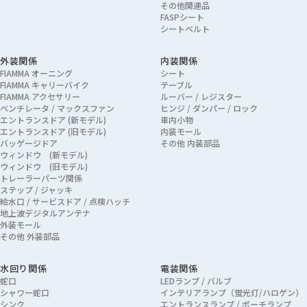
その他関連品
FASPシート
シートベルト
外装関係
内装関係
FIAMMA オーニング
シート
FIAMMA キャリーバイク
テーブル
FIAMMA アクセサリー
ルーバー / レジスター
ベンチレータ / マックスファン
ヒンジ / ダンパー / ロック
エントランスドア (新モデル)
車内小物
エントランスドア (旧モデル)
内装モール
バッゲージドア
その他 内装部品
ウィンドウ (新モデル)
ウィンドウ (旧モデル)
トレーラーパーツ関係
ステップ / ジャッキ
給水口 / サービスドア / 点検ハッチ
地上波デジタルアンテナ
外装モール
その他 外装部品
水回り関係
電装関係
蛇口
LEDランプ / バルブ
シャワー蛇口
インテリアランプ（蛍光灯/ハロゲン）
シンク
エントランスランプ / ポーチランプ