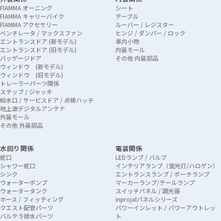
FIAMMA オーニング
シート
FIAMMA キャリーバイク
テーブル
FIAMMA アクセサリー
ルーバー / レジスター
ベンチレータ / マックスファン
ヒンジ / ダンパー / ロック
エントランスドア (新モデル)
車内小物
エントランスドア (旧モデル)
内装モール
バッゲージドア
その他 内装部品
ウィンドウ (新モデル)
ウィンドウ (旧モデル)
トレーラーパーツ関係
ステップ / ジャッキ
給水口 / サービスドア / 点検ハッチ
地上波デジタルアンテナ
外装モール
その他 外装部品
水回り関係
電装関係
蛇口
LEDランプ / バルブ
シャワー蛇口
インテリアランプ（蛍光灯/ハロゲン）
シンク
エントランスランプ / ポーチランプ
ウォーターポンプ
マーカーランプ/テールランプ
ウォータータンク
スイッチパネル / 調光器
ホース / フィッティング
inprojalパネルシリーズ
クエスト配管パーツ
パワーインレット / パワーアウトレッ
バルテラ排水パーツ
ト