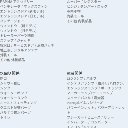
FIAMMA アクセサリー
ルーバー / レジスター
ベンチレータ / マックスファン
ヒンジ / ダンパー / ロック
エントランスドア (新モデル)
車内小物
エントランスドア (旧モデル)
内装モール
バッゲージドア
その他 内装部品
ウィンドウ (新モデル)
ウィンドウ (旧モデル)
トレーラーパーツ関係
ステップ / ジャッキ
給水口 / サービスドア / 点検ハッチ
地上波デジタルアンテナ
外装モール
その他 外装部品
水回り関係
電装関係
蛇口
LEDランプ / バルブ
シャワー蛇口
インテリアランプ（蛍光灯/ハロゲン）
シンク
エントランスランプ / ポーチランプ
ウォーターポンプ
マーカーランプ/テールランプ
ウォータータンク
スイッチパネル / 調光器
ホース / フィッティング
inprojalパネルシリーズ
クエスト配管パーツ
パワーインレット / パワーアウトレッ
バルテラ排水パーツ
ト
トイレ
ブレーカー / ヒューズ / リレー
インバーター / コンバーター
エアコン /トランス