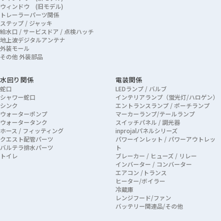
ウィンドウ (旧モデル)
トレーラーパーツ関係
ステップ / ジャッキ
給水口 / サービスドア / 点検ハッチ
地上波デジタルアンテナ
外装モール
その他 外装部品
水回り関係
電装関係
蛇口
LEDランプ / バルブ
シャワー蛇口
インテリアランプ（蛍光灯/ハロゲン）
シンク
エントランスランプ / ポーチランプ
ウォーターポンプ
マーカーランプ/テールランプ
ウォータータンク
スイッチパネル / 調光器
ホース / フィッティング
inprojalパネルシリーズ
クエスト配管パーツ
パワーインレット / パワーアウトレッ
バルテラ排水パーツ
ト
トイレ
ブレーカー / ヒューズ / リレー
インバーター / コンバーター
エアコン /トランス
ヒーター/ボイラー
冷蔵庫
レンジフード/ファン
バッテリー関連品/その他