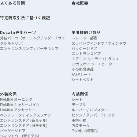
よくある質問
会社概要
特定商取引法に基づく表記
Ducato専用パーツ
業者様向け商品
外装パーツ（オーニング / ラダー / サイ
トレーラー部品
クルキャリア）
スライドウィンドウ / ウィンドウ
エントランスランプ / ポーチランプ
バッゲージドア
エントランスドア
エアコン クーラー /トランス
LPガスボイラー / ヒーター
その他関連品
FASPシート
シートベルト
外装関係
内装関係
FIAMMA オーニング
シート
FIAMMA キャリーバイク
テーブル
FIAMMA アクセサリー
ルーバー / レジスター
ベンチレータ / マックスファン
ヒンジ / ダンパー / ロック
エントランスドア (新モデル)
車内小物
エントランスドア (旧モデル)
内装モール
バッゲージドア
その他 内装部品
ウィンドウ (新モデル)