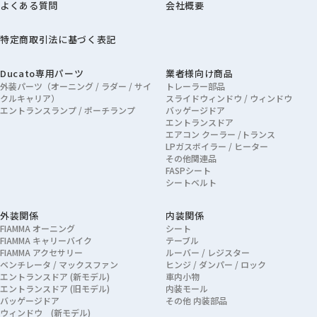
よくある質問
会社概要
特定商取引法に基づく表記
Ducato専用パーツ
業者様向け商品
外装パーツ（オーニング / ラダー / サイ
トレーラー部品
クルキャリア）
スライドウィンドウ / ウィンドウ
エントランスランプ / ポーチランプ
バッゲージドア
エントランスドア
エアコン クーラー /トランス
LPガスボイラー / ヒーター
その他関連品
FASPシート
シートベルト
外装関係
内装関係
FIAMMA オーニング
シート
FIAMMA キャリーバイク
テーブル
FIAMMA アクセサリー
ルーバー / レジスター
ベンチレータ / マックスファン
ヒンジ / ダンパー / ロック
エントランスドア (新モデル)
車内小物
エントランスドア (旧モデル)
内装モール
バッゲージドア
その他 内装部品
ウィンドウ (新モデル)