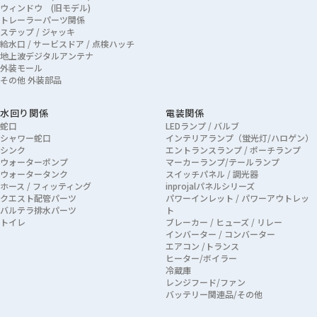
ウィンドウ (旧モデル)
トレーラーパーツ関係
ステップ / ジャッキ
給水口 / サービスドア / 点検ハッチ
地上波デジタルアンテナ
外装モール
その他 外装部品
水回り関係
電装関係
蛇口
LEDランプ / バルブ
シャワー蛇口
インテリアランプ（蛍光灯/ハロゲン）
シンク
エントランスランプ / ポーチランプ
ウォーターポンプ
マーカーランプ/テールランプ
ウォータータンク
スイッチパネル / 調光器
ホース / フィッティング
inprojalパネルシリーズ
クエスト配管パーツ
パワーインレット / パワーアウトレッ
バルテラ排水パーツ
ト
トイレ
ブレーカー / ヒューズ / リレー
インバーター / コンバーター
エアコン /トランス
ヒーター/ボイラー
冷蔵庫
レンジフード/ファン
バッテリー関連品/その他