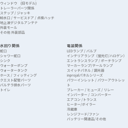
ウィンドウ (旧モデル)
トレーラーパーツ関係
ステップ / ジャッキ
給水口 / サービスドア / 点検ハッチ
地上波デジタルアンテナ
外装モール
その他 外装部品
水回り関係
電装関係
蛇口
LEDランプ / バルブ
シャワー蛇口
インテリアランプ（蛍光灯/ハロゲン）
シンク
エントランスランプ / ポーチランプ
ウォーターポンプ
マーカーランプ/テールランプ
ウォータータンク
スイッチパネル / 調光器
ホース / フィッティング
inprojalパネルシリーズ
クエスト配管パーツ
パワーインレット / パワーアウトレッ
バルテラ排水パーツ
ト
トイレ
ブレーカー / ヒューズ / リレー
インバーター / コンバーター
エアコン /トランス
ヒーター/ボイラー
冷蔵庫
レンジフード/ファン
バッテリー関連品/その他