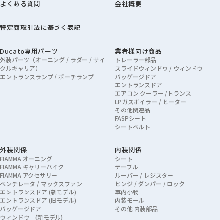
よくある質問
会社概要
特定商取引法に基づく表記
Ducato専用パーツ
業者様向け商品
外装パーツ（オーニング / ラダー / サイ
トレーラー部品
クルキャリア）
スライドウィンドウ / ウィンドウ
エントランスランプ / ポーチランプ
バッゲージドア
エントランスドア
エアコン クーラー /トランス
LPガスボイラー / ヒーター
その他関連品
FASPシート
シートベルト
外装関係
内装関係
FIAMMA オーニング
シート
FIAMMA キャリーバイク
テーブル
FIAMMA アクセサリー
ルーバー / レジスター
ベンチレータ / マックスファン
ヒンジ / ダンパー / ロック
エントランスドア (新モデル)
車内小物
エントランスドア (旧モデル)
内装モール
バッゲージドア
その他 内装部品
ウィンドウ (新モデル)