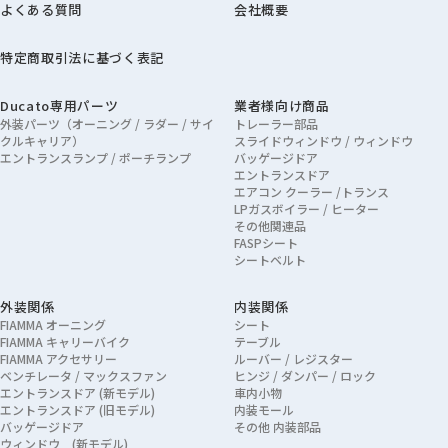
よくある質問
会社概要
特定商取引法に基づく表記
Ducato専用パーツ
業者様向け商品
外装パーツ（オーニング / ラダー / サイ
トレーラー部品
クルキャリア）
スライドウィンドウ / ウィンドウ
エントランスランプ / ポーチランプ
バッゲージドア
エントランスドア
エアコン クーラー /トランス
LPガスボイラー / ヒーター
その他関連品
FASPシート
シートベルト
外装関係
内装関係
FIAMMA オーニング
シート
FIAMMA キャリーバイク
テーブル
FIAMMA アクセサリー
ルーバー / レジスター
ベンチレータ / マックスファン
ヒンジ / ダンパー / ロック
エントランスドア (新モデル)
車内小物
エントランスドア (旧モデル)
内装モール
バッゲージドア
その他 内装部品
ウィンドウ (新モデル)