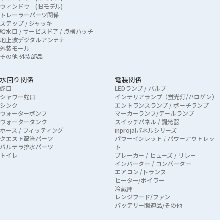
ウィンドウ (旧モデル)
トレーラーパーツ関係
ステップ / ジャッキ
給水口 / サービスドア / 点検ハッチ
地上波デジタルアンテナ
外装モール
その他 外装部品
水回り関係
電装関係
蛇口
LEDランプ / バルブ
シャワー蛇口
インテリアランプ（蛍光灯/ハロゲン）
シンク
エントランスランプ / ポーチランプ
ウォーターポンプ
マーカーランプ/テールランプ
ウォータータンク
スイッチパネル / 調光器
ホース / フィッティング
inprojalパネルシリーズ
クエスト配管パーツ
パワーインレット / パワーアウトレッ
バルテラ排水パーツ
ト
トイレ
ブレーカー / ヒューズ / リレー
インバーター / コンバーター
エアコン /トランス
ヒーター/ボイラー
冷蔵庫
レンジフード/ファン
バッテリー関連品/その他