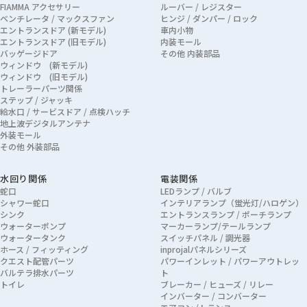
FIAMMA アクセサリー
ルーバー / レジスター
ベンチレータ / マックスファン
ヒンジ / ダンパー / ロック
エントランスドア (新モデル)
車内小物
エントランスドア (旧モデル)
内装モール
バッゲージドア
その他 内装部品
ウィンドウ (新モデル)
ウィンドウ (旧モデル)
トレーラーパーツ関係
ステップ / ジャッキ
給水口 / サービスドア / 点検ハッチ
地上波デジタルアンテナ
外装モール
その他 外装部品
水回り関係
電装関係
蛇口
LEDランプ / バルブ
シャワー蛇口
インテリアランプ（蛍光灯/ハロゲン）
シンク
エントランスランプ / ポーチランプ
ウォーターポンプ
マーカーランプ/テールランプ
ウォータータンク
スイッチパネル / 調光器
ホース / フィッティング
inprojalパネルシリーズ
クエスト配管パーツ
パワーインレット / パワーアウトレッ
バルテラ排水パーツ
ト
トイレ
ブレーカー / ヒューズ / リレー
インバーター / コンバーター