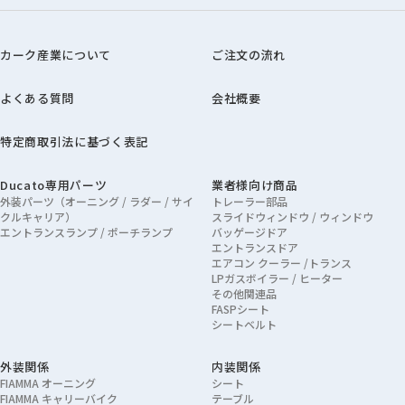
カーク産業について
ご注文の流れ
よくある質問
会社概要
特定商取引法に基づく表記
Ducato専用パーツ
業者様向け商品
外装パーツ（オーニング / ラダー / サイ
トレーラー部品
クルキャリア）
スライドウィンドウ / ウィンドウ
エントランスランプ / ポーチランプ
バッゲージドア
エントランスドア
エアコン クーラー /トランス
LPガスボイラー / ヒーター
その他関連品
FASPシート
シートベルト
外装関係
内装関係
FIAMMA オーニング
シート
FIAMMA キャリーバイク
テーブル