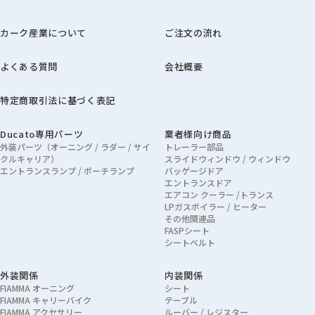
カーク産業について
ご注文の流れ
よくある質問
会社概要
特定商取引法に基づく表記
Ducato専用パーツ
業者様向け商品
外装パーツ（オーニング / ラダー / サイ
トレーラー部品
クルキャリア）
スライドウィンドウ / ウィンドウ
エントランスランプ / ポーチランプ
バッゲージドア
エントランスドア
エアコン クーラー /トランス
LPガスボイラー / ヒーター
その他関連品
FASPシート
シートベルト
外装関係
内装関係
FIAMMA オーニング
シート
FIAMMA キャリーバイク
テーブル
FIAMMA アクセサリー
ルーバー / レジスター