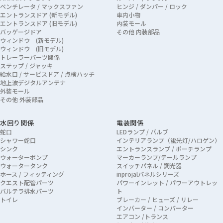
ベンチレータ / マックスファン
ヒンジ / ダンパー / ロック
エントランスドア (新モデル)
車内小物
エントランスドア (旧モデル)
内装モール
バッゲージドア
その他 内装部品
ウィンドウ (新モデル)
ウィンドウ (旧モデル)
トレーラーパーツ関係
ステップ / ジャッキ
給水口 / サービスドア / 点検ハッチ
地上波デジタルアンテナ
外装モール
その他 外装部品
水回り関係
電装関係
蛇口
LEDランプ / バルブ
シャワー蛇口
インテリアランプ（蛍光灯/ハロゲン）
シンク
エントランスランプ / ポーチランプ
ウォーターポンプ
マーカーランプ/テールランプ
ウォータータンク
スイッチパネル / 調光器
ホース / フィッティング
inprojalパネルシリーズ
クエスト配管パーツ
パワーインレット / パワーアウトレッ
バルテラ排水パーツ
ト
トイレ
ブレーカー / ヒューズ / リレー
インバーター / コンバーター
エアコン /トランス