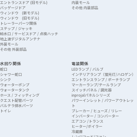
エントランスドア (旧モデル)
内装モール
バッゲージドア
その他 内装部品
ウィンドウ (新モデル)
ウィンドウ (旧モデル)
トレーラーパーツ関係
ステップ / ジャッキ
給水口 / サービスドア / 点検ハッチ
地上波デジタルアンテナ
外装モール
その他 外装部品
水回り関係
電装関係
蛇口
LEDランプ / バルブ
シャワー蛇口
インテリアランプ（蛍光灯/ハロゲン）
シンク
エントランスランプ / ポーチランプ
ウォーターポンプ
マーカーランプ/テールランプ
ウォータータンク
スイッチパネル / 調光器
ホース / フィッティング
inprojalパネルシリーズ
クエスト配管パーツ
パワーインレット / パワーアウトレッ
バルテラ排水パーツ
ト
トイレ
ブレーカー / ヒューズ / リレー
インバーター / コンバーター
エアコン /トランス
ヒーター/ボイラー
冷蔵庫
レンジフード/ファン