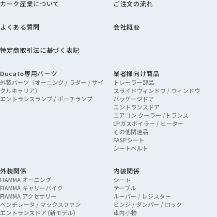
カーク産業について
ご注文の流れ
よくある質問
会社概要
特定商取引法に基づく表記
Ducato専用パーツ
業者様向け商品
外装パーツ（オーニング / ラダー / サイ
トレーラー部品
クルキャリア）
スライドウィンドウ / ウィンドウ
エントランスランプ / ポーチランプ
バッゲージドア
エントランスドア
エアコン クーラー /トランス
LPガスボイラー / ヒーター
その他関連品
FASPシート
シートベルト
外装関係
内装関係
FIAMMA オーニング
シート
FIAMMA キャリーバイク
テーブル
FIAMMA アクセサリー
ルーバー / レジスター
ベンチレータ / マックスファン
ヒンジ / ダンパー / ロック
エントランスドア (新モデル)
車内小物